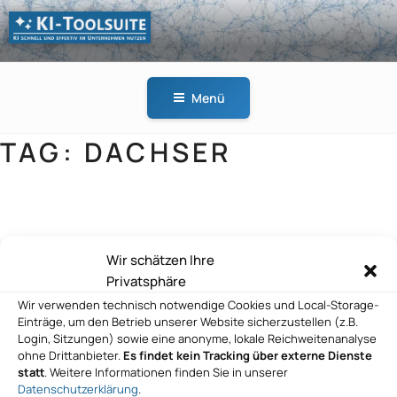
Zum
Inhalt
springen
KI-
KI schnell und effektiv
TOOLSUITE
im Unternehmen
Menü
nutzen
TAG:
DACHSER
DACHSER SE
Wir schätzen Ihre
Privatsphäre
Wir verwenden technisch notwendige Cookies und Local-Storage-
Einträge, um den Betrieb unserer Website sicherzustellen (z.B.
Login, Sitzungen) sowie eine anonyme, lokale Reichweitenanalyse
ohne Drittanbieter.
Es findet kein Tracking über externe Dienste
statt
. Weitere Informationen finden Sie in unserer
Datenschutzerklärung
.