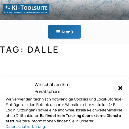
Zum
Inhalt
springen
KI-
KI schnell und effektiv
TOOLSUITE
im Unternehmen
Menü
nutzen
TAG:
DALLE
GitHub
Wir schätzen Ihre
Privatsphäre
Wir verwenden technisch notwendige Cookies und Local-Storage-
GitHub
Einträge, um den Betrieb unserer Website sicherzustellen (z.B.
Login, Sitzungen) sowie eine anonyme, lokale Reichweitenanalyse
ohne Drittanbieter.
Es findet kein Tracking über externe Dienste
statt
. Weitere Informationen finden Sie in unserer
Datenschutzerklärung
.