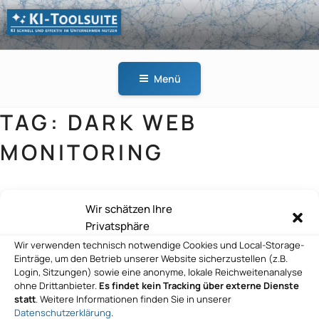
Zum
Inhalt
springen
KI-
KI schnell und effektiv
TOOLSUITE
im Unternehmen
Menü
nutzen
TAG:
DARK WEB
MONITORING
Wir schätzen Ihre
Nelpx GmbH
Privatsphäre
Wir verwenden technisch notwendige Cookies und Local-Storage-
Einträge, um den Betrieb unserer Website sicherzustellen (z.B.
Login, Sitzungen) sowie eine anonyme, lokale Reichweitenanalyse
ohne Drittanbieter.
Es findet kein Tracking über externe Dienste
statt
. Weitere Informationen finden Sie in unserer
Datenschutzerklärung
.