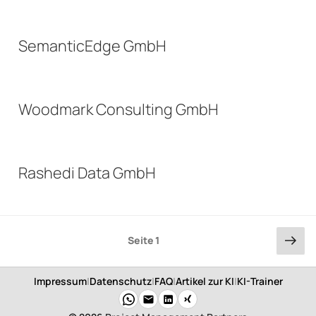
SemanticEdge GmbH
Woodmark Consulting GmbH
Rashedi Data GmbH
Seitennummerierung
Näc
Seite
1
Sei
der
Beiträge
Impressum
|
Datenschutz
|
FAQ
|
Artikel zur KI
|
KI-Trainer