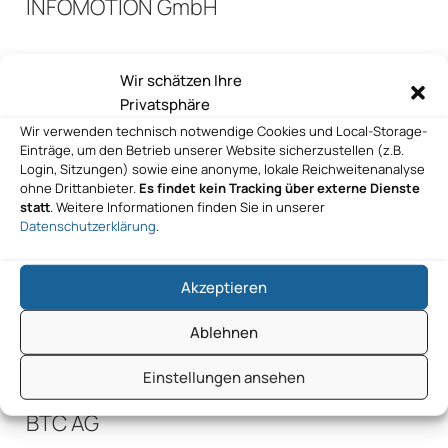
INFOMOTION GmbH
Wir schätzen Ihre
INFOMOTION GmbH
Privatsphäre
Wir verwenden technisch notwendige Cookies und Local-Storage-
Einträge, um den Betrieb unserer Website sicherzustellen (z.B.
Login, Sitzungen) sowie eine anonyme, lokale Reichweitenanalyse
Finanz-DATA GmbH, Beratungs- und
ohne Drittanbieter.
Es findet kein Tracking über externe Dienste
statt
. Weitere Informationen finden Sie in unserer
Softwarehaus
Datenschutzerklärung
.
Akzeptieren
Finanz-DATA GmbH, Beratungs- und
Softwarehaus
Ablehnen
Einstellungen ansehen
BTC AG