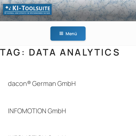
Zum
Inhalt
springen
KI-
KI schnell und effektiv
TOOLSUITE
im Unternehmen
Menü
nutzen
TAG:
DATA ANALYTICS
dacon® German GmbH
INFOMOTION GmbH