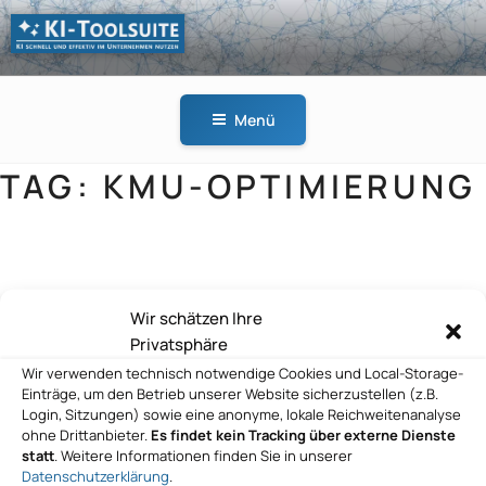
Zum
Inhalt
springen
KI-
KI schnell und effektiv
TOOLSUITE
im Unternehmen
Menü
nutzen
TAG:
KMU-OPTIMIERUNG
Forterro Deutschland GmbH
Wir schätzen Ihre
Privatsphäre
Wir verwenden technisch notwendige Cookies und Local-Storage-
Einträge, um den Betrieb unserer Website sicherzustellen (z.B.
Login, Sitzungen) sowie eine anonyme, lokale Reichweitenanalyse
ohne Drittanbieter.
Es findet kein Tracking über externe Dienste
statt
. Weitere Informationen finden Sie in unserer
Datenschutzerklärung
.