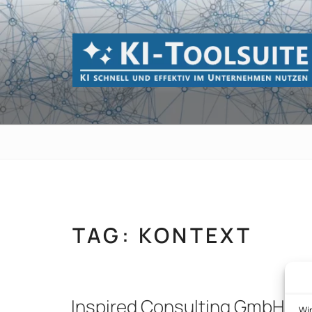
Zum
Inhalt
springen
KI-TOOLSUI
KI schnell und effektiv im Unternehmen 
TAG:
KONTEXT
Inspired Consulting GmbH
Wi