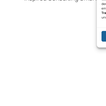
den
ei
Tr
un