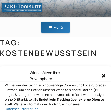
Zum
Inhalt
springen
KI-
KI schnell und effektiv
TOOLSUITE
im Unternehmen
Menü
nutzen
TAG:
KOSTENBEWUSSTSEIN
Wir schätzen Ihre
ai Consult GmbH
Privatsphäre
Wir verwenden technisch notwendige Cookies und Local-Storage-
Einträge, um den Betrieb unserer Website sicherzustellen (z.B.
Login, Sitzungen) sowie eine anonyme, lokale Reichweitenanalyse
ohne Drittanbieter.
Es findet kein Tracking über externe Dienste
statt
. Weitere Informationen finden Sie in unserer
Datenschutzerklärung
.