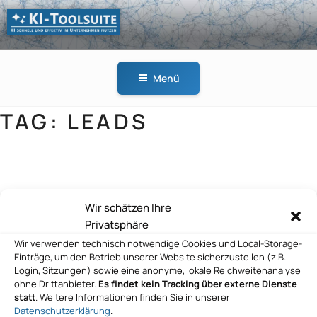
Zum
Inhalt
springen
KI-
KI schnell und effektiv
TOOLSUITE
im Unternehmen
Menü
nutzen
TAG:
LEADS
dotSource SE
Wir schätzen Ihre
Privatsphäre
Wir verwenden technisch notwendige Cookies und Local-Storage-
Einträge, um den Betrieb unserer Website sicherzustellen (z.B.
Login, Sitzungen) sowie eine anonyme, lokale Reichweitenanalyse
ohne Drittanbieter.
Es findet kein Tracking über externe Dienste
statt
. Weitere Informationen finden Sie in unserer
Datenschutzerklärung
.