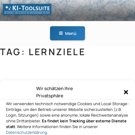
Zum
Inhalt
springen
KI-
KI schnell und effektiv
TOOLSUITE
im Unternehmen
Menü
nutzen
TAG:
LERNZIELE
Bildungsinnovator GmbH
Wir schätzen Ihre
Privatsphäre
Wir verwenden technisch notwendige Cookies und Local-Storage-
Einträge, um den Betrieb unserer Website sicherzustellen (z.B.
Login, Sitzungen) sowie eine anonyme, lokale Reichweitenanalyse
ohne Drittanbieter.
Es findet kein Tracking über externe Dienste
statt
. Weitere Informationen finden Sie in unserer
Datenschutzerklärung
.