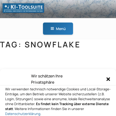
Zum
Inhalt
springen
KI-
KI schnell und effektiv
TOOLSUITE
im Unternehmen
Menü
nutzen
TAG:
SNOWFLAKE
cimt ag
Wir schätzen Ihre
Privatsphäre
Wir verwenden technisch notwendige Cookies und Local-Storage-
Comma Soft AG
Einträge, um den Betrieb unserer Website sicherzustellen (z.B.
Login, Sitzungen) sowie eine anonyme, lokale Reichweitenanalyse
ohne Drittanbieter.
Es findet kein Tracking über externe Dienste
statt
. Weitere Informationen finden Sie in unserer
Datenschutzerklärung
.