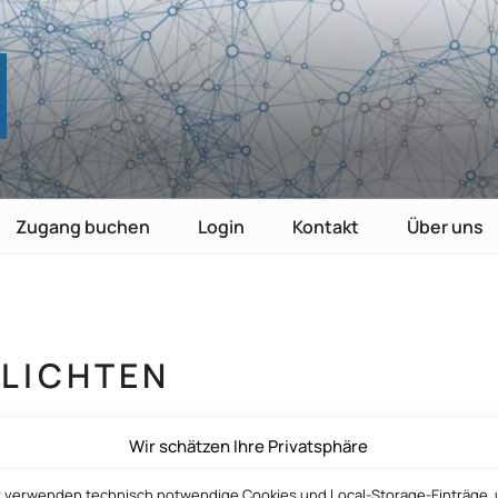
TE
nutzen
Zugang buchen
Login
Kontakt
Über uns
LICHTEN
Wir schätzen Ihre Privatsphäre
r verwenden technisch notwendige Cookies und Local-Storage-Einträge,