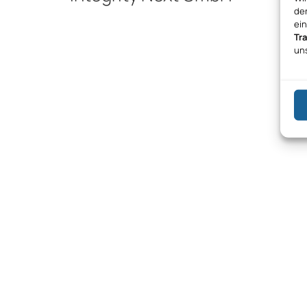
den
ei
Tr
un