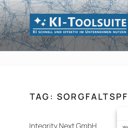
Zum
Inhalt
springen
KI-TOOLSUI
KI schnell und effektiv im Unternehmen 
TAG:
SORGFALTSPF
Integrity Next GmbH
Wi