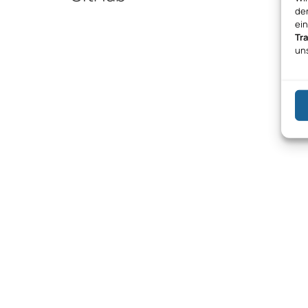
den
ei
Tr
un