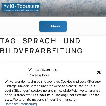
Zum
Inhalt
springen
KI-
KI schnell und effektiv
TOOLSUITE
im Unternehmen
Menü
nutzen
TAG:
SPRACH- UND
BILDVERARBEITUNG
Wir schätzen Ihre
mindquare AG
Privatsphäre
Wir verwenden technisch notwendige Cookies und Local-Storage-
Einträge, um den Betrieb unserer Website sicherzustellen (z.B.
Login, Sitzungen) sowie eine anonyme, lokale Reichweitenanalyse
ohne Drittanbieter.
Es findet kein Tracking über externe Dienste
statt
. Weitere Informationen finden Sie in unserer
Datenschutzerklärung
.