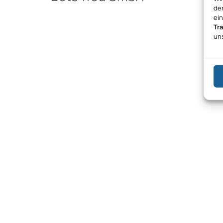
den
ei
Tr
un