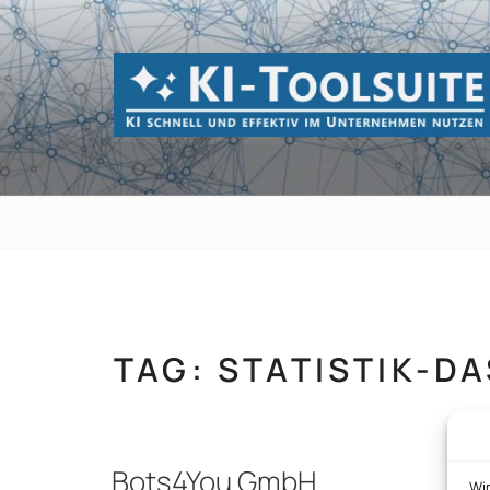
Zum
Inhalt
springen
KI-TOOLSUI
KI schnell und effektiv im Unternehmen 
TAG:
STATISTIK-D
Bots4You GmbH
Wi