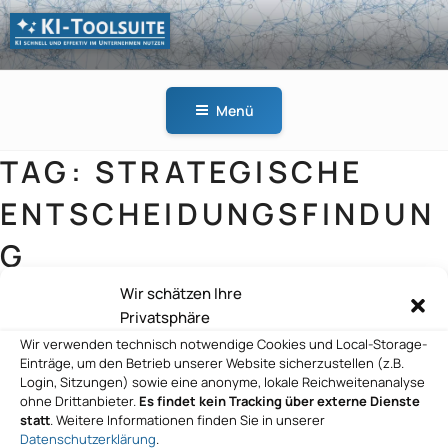
Zum
Inhalt
springen
KI-
KI schnell und effektiv
TOOLSUITE
im Unternehmen
Menü
nutzen
TAG:
STRATEGISCHE
ENTSCHEIDUNGSFINDUN
G
Wir schätzen Ihre
Privatsphäre
Wir verwenden technisch notwendige Cookies und Local-Storage-
INFORM DataLab GmbH
Einträge, um den Betrieb unserer Website sicherzustellen (z.B.
Login, Sitzungen) sowie eine anonyme, lokale Reichweitenanalyse
ohne Drittanbieter.
Es findet kein Tracking über externe Dienste
statt
. Weitere Informationen finden Sie in unserer
Datenschutzerklärung
.