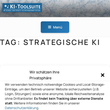
Zum
Inhalt
springen
KI-
KI schnell und effektiv
TOOLSUITE
im Unternehmen
Menü
nutzen
TAG:
STRATEGISCHE KI
Climb Channel Solutions GmbH
Wir schätzen Ihre
Privatsphäre
Wir verwenden technisch notwendige Cookies und Local-Storage-
Einträge, um den Betrieb unserer Website sicherzustellen (z.B.
Login, Sitzungen) sowie eine anonyme, lokale Reichweitenanalyse
ohne Drittanbieter.
Es findet kein Tracking über externe Dienste
statt
. Weitere Informationen finden Sie in unserer
Datenschutzerklärung
.