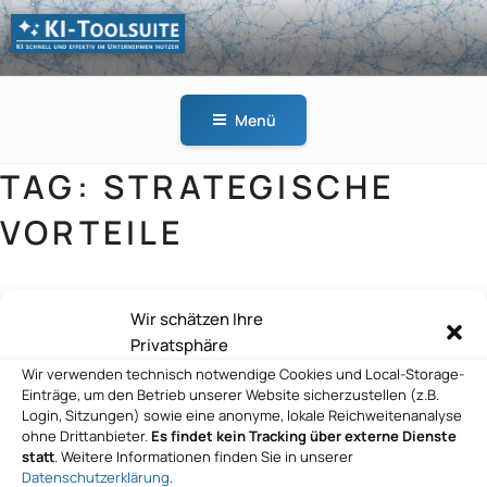
Zum
Inhalt
springen
KI-
KI schnell und effektiv
TOOLSUITE
im Unternehmen
Menü
nutzen
TAG:
STRATEGISCHE
VORTEILE
Wir schätzen Ihre
Dittrich & Partner Consulting GmbH
Privatsphäre
Wir verwenden technisch notwendige Cookies und Local-Storage-
Einträge, um den Betrieb unserer Website sicherzustellen (z.B.
Login, Sitzungen) sowie eine anonyme, lokale Reichweitenanalyse
ohne Drittanbieter.
Es findet kein Tracking über externe Dienste
statt
. Weitere Informationen finden Sie in unserer
Datenschutzerklärung
.