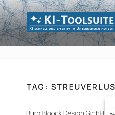
Zum
Inhalt
springen
KI-TOOLSUI
KI schnell und effektiv im Unternehmen 
TAG:
STREUVERLU
Büro Bloock Design GmbH
Wi