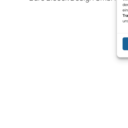
den
ei
Tr
un