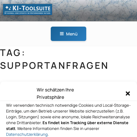
Zum
Inhalt
springen
KI-
KI schnell und effektiv
TOOLSUITE
im Unternehmen
Menü
nutzen
TAG:
SUPPORTANFRAGEN
Wir schätzen Ihre
comselect GmbH
Privatsphäre
Wir verwenden technisch notwendige Cookies und Local-Storage-
Einträge, um den Betrieb unserer Website sicherzustellen (z.B.
Login, Sitzungen) sowie eine anonyme, lokale Reichweitenanalyse
ohne Drittanbieter.
Es findet kein Tracking über externe Dienste
statt
. Weitere Informationen finden Sie in unserer
Datenschutzerklärung
.