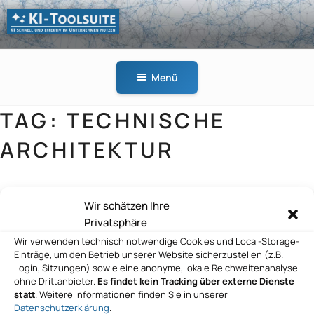
Zum
Inhalt
springen
KI-
KI schnell und effektiv
TOOLSUITE
im Unternehmen
Menü
nutzen
TAG:
TECHNISCHE
ARCHITEKTUR
Wir schätzen Ihre
conet Holding GmbH
Privatsphäre
Wir verwenden technisch notwendige Cookies und Local-Storage-
Einträge, um den Betrieb unserer Website sicherzustellen (z.B.
Login, Sitzungen) sowie eine anonyme, lokale Reichweitenanalyse
ohne Drittanbieter.
Es findet kein Tracking über externe Dienste
Reruption GmbH
statt
. Weitere Informationen finden Sie in unserer
Datenschutzerklärung
.