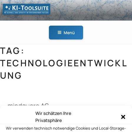
Zum
Inhalt
springen
KI-
KI schnell und effektiv
TOOLSUITE
im Unternehmen
Menü
nutzen
TAG:
TECHNOLOGIEENTWICKL
UNG
mindquare AG
Wir schätzen Ihre
Privatsphäre
Wir verwenden technisch notwendige Cookies und Local-Storage-