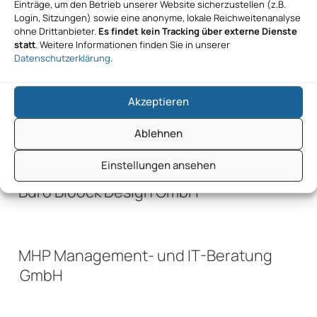
evocenta GmbH
Einträge, um den Betrieb unserer Website sicherzustellen (z.B.
Login, Sitzungen) sowie eine anonyme, lokale Reichweitenanalyse
ohne Drittanbieter.
Es findet kein Tracking über externe Dienste
statt
. Weitere Informationen finden Sie in unserer
Datenschutzerklärung
.
CMC² Beratungsgesellschaft mbH
Akzeptieren
Büro Bloock Design GmbH
Ablehnen
Einstellungen ansehen
Büro Bloock Design GmbH
MHP Management- und IT-Beratung
GmbH