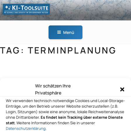
Zum
Inhalt
springen
KI-
KI schnell und effektiv
TOOLSUITE
im Unternehmen
Menü
nutzen
TAG:
TERMINPLANUNG
Christian Kolb
Wir schätzen Ihre
Privatsphäre
Wir verwenden technisch notwendige Cookies und Local-Storage-
ai Consult GmbH
Einträge, um den Betrieb unserer Website sicherzustellen (z.B.
Login, Sitzungen) sowie eine anonyme, lokale Reichweitenanalyse
ohne Drittanbieter.
Es findet kein Tracking über externe Dienste
statt
. Weitere Informationen finden Sie in unserer
Datenschutzerklärung
.