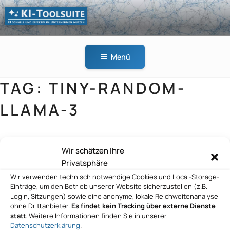
Zum
Inhalt
springen
KI-
KI schnell und effektiv
TOOLSUITE
im Unternehmen
Menü
nutzen
TAG:
TINY-RANDOM-
LLAMA-3
Wir schätzen Ihre
Hugging Face
Privatsphäre
Wir verwenden technisch notwendige Cookies und Local-Storage-
Einträge, um den Betrieb unserer Website sicherzustellen (z.B.
Login, Sitzungen) sowie eine anonyme, lokale Reichweitenanalyse
ohne Drittanbieter.
Es findet kein Tracking über externe Dienste
statt
. Weitere Informationen finden Sie in unserer
Datenschutzerklärung
.