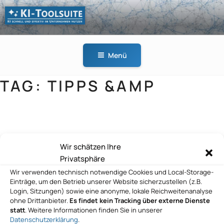
Zum
Inhalt
springen
KI-
KI schnell und effektiv
TOOLSUITE
im Unternehmen
Menü
nutzen
TAG:
TIPPS &AMP
acatech – Deutsche Akademie der
Wir schätzen Ihre
Technikwissenschaften e.V.
Privatsphäre
Wir verwenden technisch notwendige Cookies und Local-Storage-
Einträge, um den Betrieb unserer Website sicherzustellen (z.B.
Login, Sitzungen) sowie eine anonyme, lokale Reichweitenanalyse
ohne Drittanbieter.
Es findet kein Tracking über externe Dienste
statt
. Weitere Informationen finden Sie in unserer
Datenschutzerklärung
.