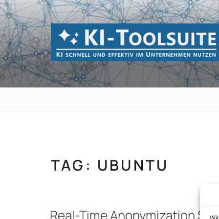
Zum
Inhalt
springen
KI-TOOLSUI
KI schnell und effektiv im Unternehmen 
TAG:
UBUNTU
Real-Time Anonymization SDK
Wi