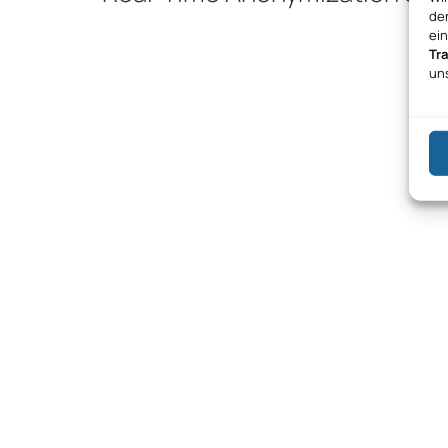
den
ei
Tr
un