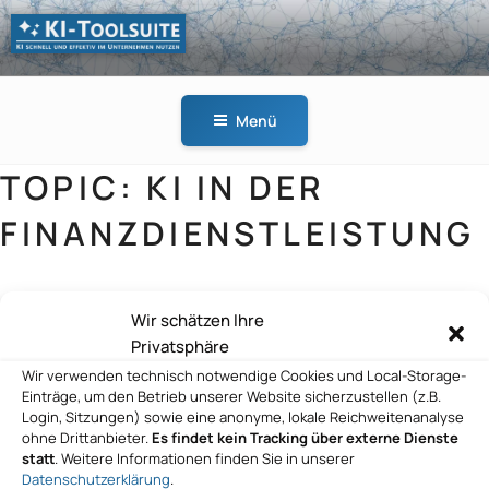
Zum
Inhalt
springen
KI-
KI schnell und effektiv
TOOLSUITE
im Unternehmen
Menü
nutzen
TOPIC:
KI IN DER
FINANZDIENSTLEISTUNG
Wir schätzen Ihre
bdf consultants GmbH
Privatsphäre
Wir verwenden technisch notwendige Cookies und Local-Storage-
Einträge, um den Betrieb unserer Website sicherzustellen (z.B.
Login, Sitzungen) sowie eine anonyme, lokale Reichweitenanalyse
ohne Drittanbieter.
Es findet kein Tracking über externe Dienste
statt
. Weitere Informationen finden Sie in unserer
Datenschutzerklärung
.