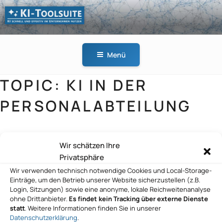
Zum
Inhalt
springen
KI-
KI schnell und effektiv
TOOLSUITE
im Unternehmen
Menü
nutzen
TOPIC:
KI IN DER
PERSONALABTEILUNG
Wir schätzen Ihre
mytalents GmbH
Privatsphäre
Wir verwenden technisch notwendige Cookies und Local-Storage-
Einträge, um den Betrieb unserer Website sicherzustellen (z.B.
Login, Sitzungen) sowie eine anonyme, lokale Reichweitenanalyse
ohne Drittanbieter.
Es findet kein Tracking über externe Dienste
mytalents GmbH
statt
. Weitere Informationen finden Sie in unserer
Datenschutzerklärung
.