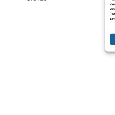
den
ei
Tr
un