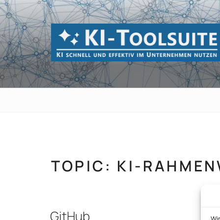
Zum
Inhalt
springen
KI-TOOLSUI
KI schnell und effektiv im Unternehmen 
TOPIC:
KI-RAHME
GitHub
Wi