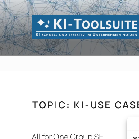
Zum
Inhalt
springen
KI-TOOLSUI
KI schnell und effektiv im Unternehmen 
TOPIC:
KI-USE CAS
All for One Group SE
Wi