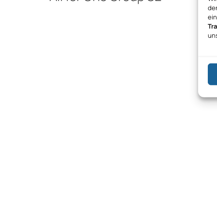
den
ei
Tr
un