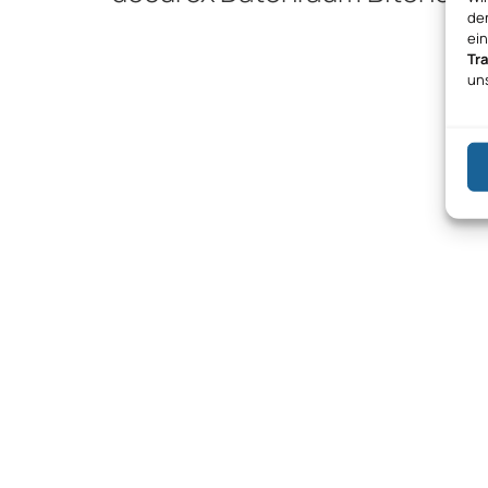
den
ei
Tr
un