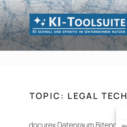
Zum
Inhalt
springen
KI-TOOLSUI
KI schnell und effektiv im Unternehmen 
TOPIC:
LEGAL TEC
docurex Datenraum Biteno 
Wi