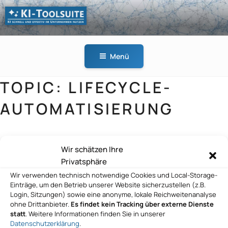
Zum
Inhalt
springen
KI-
KI schnell und effektiv
TOOLSUITE
im Unternehmen
Menü
nutzen
TOPIC:
LIFECYCLE-
AUTOMATISIERUNG
Wir schätzen Ihre
Erstberatung Kontakt aufnehmen KBD
Privatsphäre
KI-Beratung Deutschland UG
Wir verwenden technisch notwendige Cookies und Local-Storage-
Einträge, um den Betrieb unserer Website sicherzustellen (z.B.
Login, Sitzungen) sowie eine anonyme, lokale Reichweitenanalyse
ohne Drittanbieter.
Es findet kein Tracking über externe Dienste
statt
. Weitere Informationen finden Sie in unserer
Erstberatung Kontakt aufnehmen KBD
Datenschutzerklärung
.