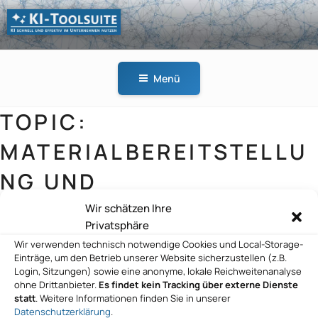
Zum
Inhalt
springen
KI-
KI schnell und effektiv
TOOLSUITE
im Unternehmen
Menü
nutzen
TOPIC:
MATERIALBEREITSTELLU
NG UND
KOSTENOPTIMIERUNG
Wir schätzen Ihre
Privatsphäre
Wir verwenden technisch notwendige Cookies und Local-Storage-
Einträge, um den Betrieb unserer Website sicherzustellen (z.B.
Login, Sitzungen) sowie eine anonyme, lokale Reichweitenanalyse
Cobot Consulting
ohne Drittanbieter.
Es findet kein Tracking über externe Dienste
statt
. Weitere Informationen finden Sie in unserer
Datenschutzerklärung
.