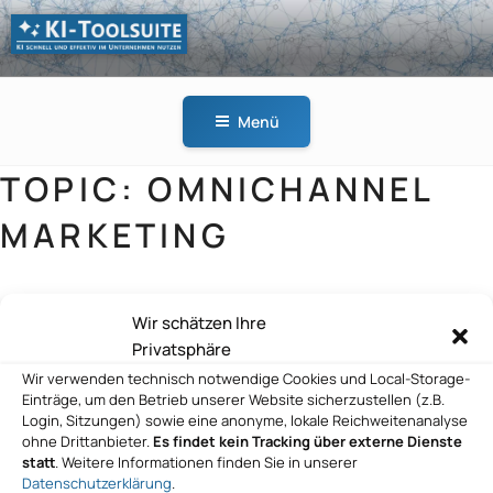
Zum
Inhalt
springen
KI-
KI schnell und effektiv
TOOLSUITE
im Unternehmen
Menü
nutzen
TOPIC:
OMNICHANNEL
MARKETING
Wir schätzen Ihre
Thomas Dold DYMATRIX GmbH
Privatsphäre
Wir verwenden technisch notwendige Cookies und Local-Storage-
Einträge, um den Betrieb unserer Website sicherzustellen (z.B.
Login, Sitzungen) sowie eine anonyme, lokale Reichweitenanalyse
ohne Drittanbieter.
Es findet kein Tracking über externe Dienste
Thomas Dold DYMATRIX GmbH
statt
. Weitere Informationen finden Sie in unserer
Datenschutzerklärung
.