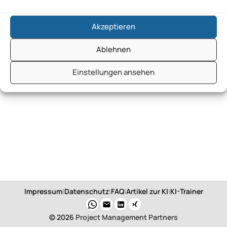
Thomas Dold DYMATRIX GmbH
Akzeptieren
Ablehnen
Einstellungen ansehen
Impressum
|
Datenschutz
|
FAQ
|
Artikel zur KI
|
KI-Trainer
© 2026
Project Management Partners