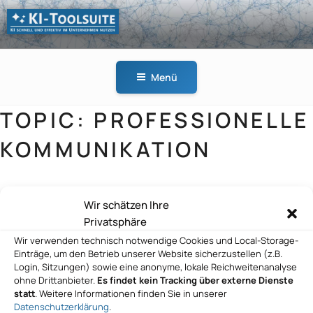
Zum
Inhalt
springen
KI-
KI schnell und effektiv
TOOLSUITE
im Unternehmen
Menü
nutzen
TOPIC:
PROFESSIONELLE
KOMMUNIKATION
Wir schätzen Ihre
Sitz Wien fonio GmbH
Privatsphäre
Wir verwenden technisch notwendige Cookies und Local-Storage-
Einträge, um den Betrieb unserer Website sicherzustellen (z.B.
Login, Sitzungen) sowie eine anonyme, lokale Reichweitenanalyse
ohne Drittanbieter.
Es findet kein Tracking über externe Dienste
statt
. Weitere Informationen finden Sie in unserer
Datenschutzerklärung
.