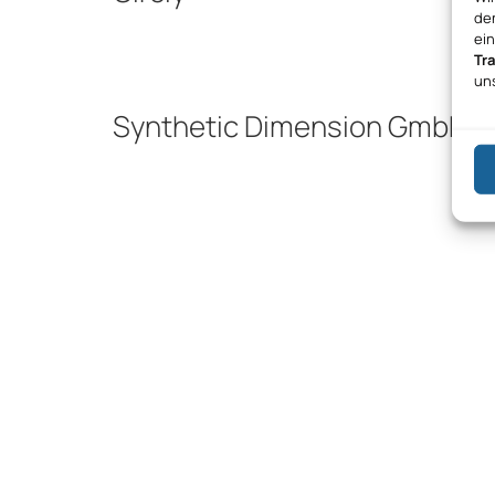
den
ei
Tr
un
Synthetic Dimension GmbH