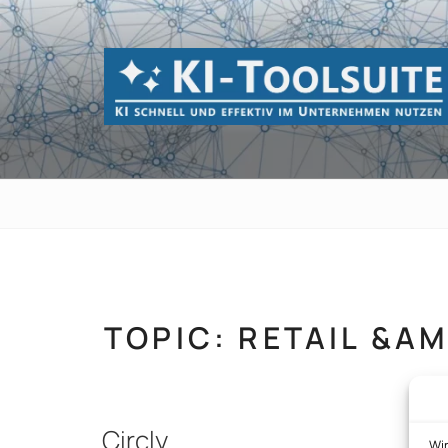
Zum
Inhalt
springen
KI-TOOLSUI
KI schnell und effektiv im Unternehmen 
TOPIC:
RETAIL &A
Circly
Wi