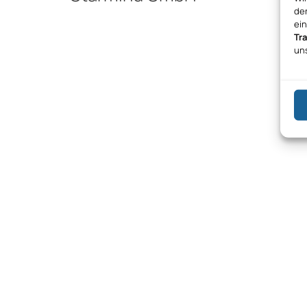
den
ei
Tr
un