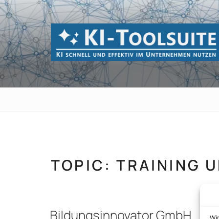
Zum
Inhalt
springen
KI-TOOLSUI
KI schnell und effektiv im Unternehmen 
TOPIC:
TRAINING 
Bildungsinnovator GmbH
Wi