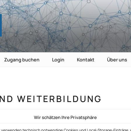
TE
nutzen
Zugang buchen
Login
Kontakt
Über uns
UND WEITERBILDUNG
Wir schätzen Ihre Privatsphäre
r verwenden technisch notwendige Cookies und Local-Storage-Einträge,