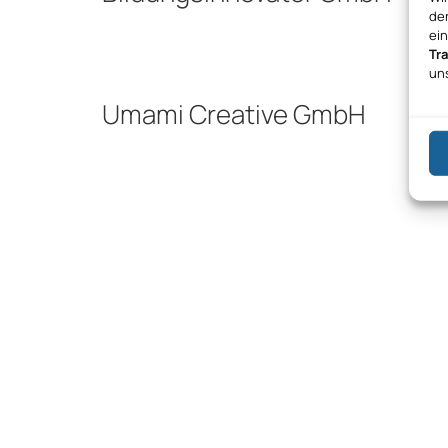
den
ei
Tr
un
Umami Creative GmbH