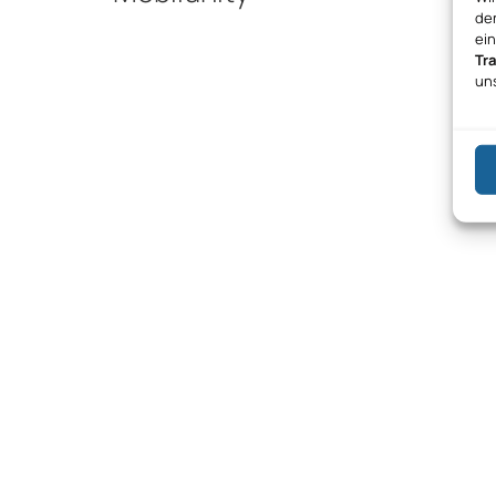
den
ei
Tr
un