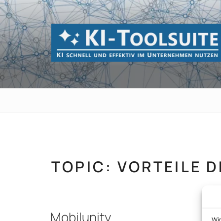
Zum
Inhalt
springen
KI-TOOLSUI
KI schnell und effektiv im Unternehmen 
TOPIC:
VORTEILE D
Mobilunity
Wi