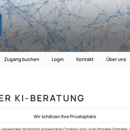
TE
nutzen
Zugang buchen
Login
Kontakt
Über uns
ER KI-BERATUNG
Wir schätzen Ihre Privatsphäre
r verwenden technisch notwendige Cookies und Local-Storage-Einträge,