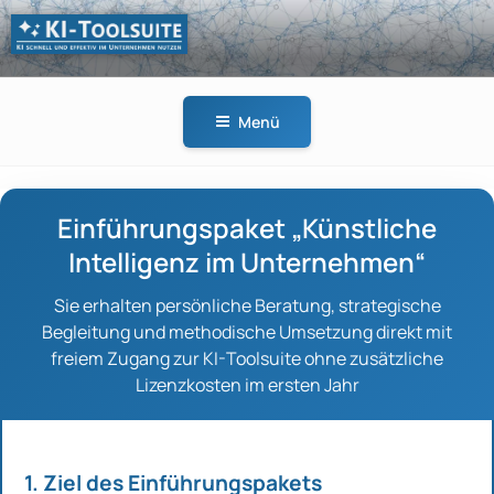
Zum
Inhalt
springen
KI-
KI schnell und effektiv
TOOLSUITE
im Unternehmen
Menü
nutzen
Einführungspaket „Künstliche
Intelligenz im Unternehmen“
Sie erhalten persönliche Beratung, strategische
Begleitung und methodische Umsetzung direkt mit
freiem Zugang zur KI-Toolsuite ohne zusätzliche
Lizenzkosten im ersten Jahr
1. Ziel des Einführungspakets