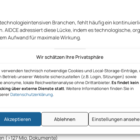
echnologieintensiven Branchen, fehlt häufig ein kontinuierli
. AIDCE adressiert diese Lücke, indem es technologische, orga
alem Aufwand für maximale Wirkung.
Wir schätzen Ihre Privatsphäre
ur
r verwenden technisch notwendige Cookies und Local-Storage-Einträge,
 Betrieb unserer Website sicherzustellen (z.B. Login, Sitzungen) sowie
ne anonyme, lokale Reichweitenanalyse ohne Drittanbieter.
Es findet kein
acking über externe Dienste statt
. Weitere Informationen finden Sie in
serer
Datenschutzerklärung
.
apabilities
estütztem Deep Research und Expertenwissen
Akzeptieren
Ablehnen
Einstellungen anseh
en)
len (>127 Mio. Dokumente)