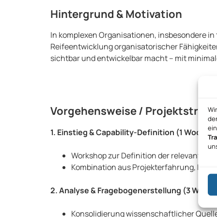
Hintergrund & Motivation
In komplexen Organisationen, insbesondere in t
Reifeentwicklung organisatorischer Fähigkeiten
sichtbar und entwickelbar macht – mit minim
Vorgehensweise / Projektstrukt
Wi
den
ei
1. Einstieg & Capability-Definition (1 Woche)
Tr
un
Workshop zur Definition der relevanten C
Kombination aus Projekterfahrung, KI-g
2. Analyse & Fragebogenerstellung (3 Woch
Konsolidierung wissenschaftlicher Quel