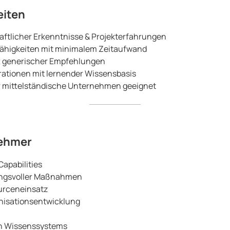
eiten
ftlicher Erkenntnisse & Projekterfahrungen
Fähigkeiten mit minimalem Zeitaufwand
t generischer Empfehlungen
rationen mit lernender Wissensbasis
ür mittelständische Unternehmen geeignet
nehmer
Capabilities
kungsvoller Maßnahmen
urceneinsatz
nisationsentwicklung
en Wissenssystems