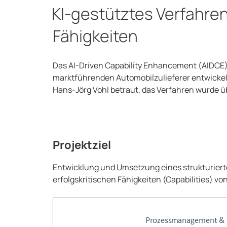
AM
KI-gestütztes Verfahre
Fähigkeiten
Das AI-Driven Capability Enhancement (AIDCE) 
marktführenden Automobilzulieferer entwickel
Hans-Jörg Vohl betraut, das Verfahren wurde ü
Projektziel
Entwicklung und Umsetzung eines strukturiert
erfolgskritischen Fähigkeiten (Capabilities) v