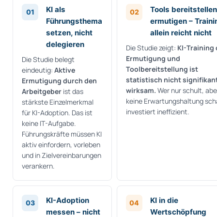
KI als
Tools bereitstellen
01
02
Führungsthema
ermutigen – Traini
setzen, nicht
allein reicht nicht
delegieren
Die Studie zeigt:
KI-Training
Ermutigung und
Die Studie belegt
Toolbereitstellung ist
eindeutig:
Aktive
statistisch nicht signifikan
Ermutigung durch den
wirksam.
Wer nur schult, abe
Arbeitgeber
ist das
keine Erwartungshaltung scha
stärkste Einzelmerkmal
investiert ineffizient.
für KI-Adoption. Das ist
keine IT-Aufgabe.
Führungskräfte müssen KI
aktiv einfordern, vorleben
und in Zielvereinbarungen
verankern.
KI-Adoption
KI in die
03
04
messen – nicht
Wertschöpfung