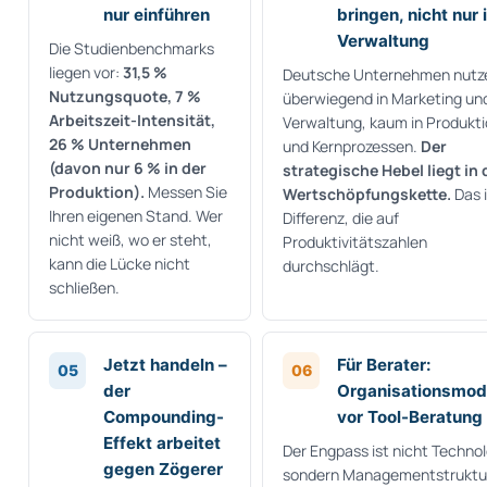
nur einführen
bringen, nicht nur 
Verwaltung
Die Studienbenchmarks
liegen vor:
31,5 %
Deutsche Unternehmen nutze
Nutzungsquote, 7 %
überwiegend in Marketing un
Arbeitszeit-Intensität,
Verwaltung, kaum in Produkt
26 % Unternehmen
und Kernprozessen.
Der
(davon nur 6 % in der
strategische Hebel liegt in 
Produktion).
Messen Sie
Wertschöpfungskette.
Das i
Ihren eigenen Stand. Wer
Differenz, die auf
nicht weiß, wo er steht,
Produktivitätszahlen
kann die Lücke nicht
durchschlägt.
schließen.
Jetzt handeln –
Für Berater:
05
06
der
Organisationsmod
Compounding-
vor Tool-Beratung
Effekt arbeitet
Der Engpass ist nicht Technol
gegen Zögerer
sondern Managementstruktu