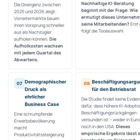
Nachhaltige KI-Beratung
Die Divergenz zwischen
beginnt mit der Frage: Wie
2025 und 2026 zeigt:
ermutigt dieses Unterneh
Vorreitermärkte bauen
seine Mitarbeitenden?
Erst
ihren Vorsprung schneller
folgt die Toolauswahl.
aus als Nachzügler
aufholen können.
Die
Aufholkosten wachsen
mit jedem Quartal des
Abwartens.
Demographischer
Beschäftigungsarg
07
08
Druck als
für den Betriebsrat
ehrlicher
Die Studie findet keine Evide
Business Case
dafür, dass höhere KI-Adoptio
Beschäftigungsrückgängen
Eine schrumpfende
verbunden ist – weder in Eur
Erwerbsbevölkerung
noch in den USA.
Dieses
macht
empirische Ergebnis lässt 
Produktivitätssteigerung