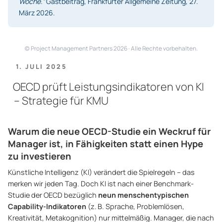
Woche.”
Gastbeitrag, Frankfurter Allgemeine Zeitung, 27.
März 2026.
© Project Management Partners 2026 · Alle Rechte vorbehalten.
VERÖFFENTLICHT
1. JULI 2025
AM
OECD prüft Leistungsindikatoren von KI
– Strategie für KMU
Warum die neue OECD-Studie ein Weckruf für
Manager ist, in Fähigkeiten statt einen Hype
zu investieren
Künstliche Intelligenz (KI) verändert die Spielregeln – das
merken wir jeden Tag. Doch KI ist nach einer Benchmark-
Studie der OECD bezüglich
neun menschentypischen
Capability-Indikatoren
(z. B. Sprache, Problemlösen,
Kreativität, Metakognition) nur mittelmäßig. Manager, die nach