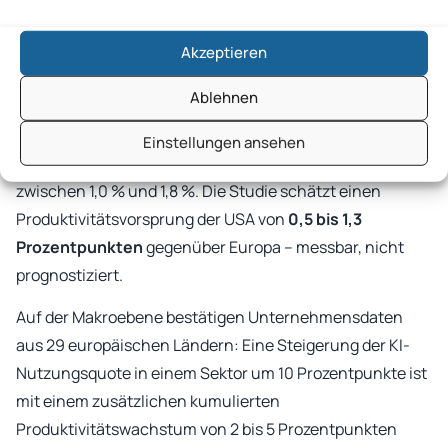
heute messbar
KI-Nutzende berichten von durchschnittlich 1,9 Stunden
Akzeptieren
Zeitersparnis pro Woche – das entspricht 5,8 % der
Ablehnen
Arbeitszeit. Auf alle Beschäftigten hochgerechnet,
entsteht in den USA bereits eine Zeitersparnis von 2,3 %
Einstellungen ansehen
aller Arbeitsstunden. In Europa liegt dieser Wert
zwischen 1,0 % und 1,8 %. Die Studie schätzt einen
Produktivitätsvorsprung der USA von
0,5 bis 1,3
Prozentpunkten
gegenüber Europa – messbar, nicht
prognostiziert.
Auf der Makroebene bestätigen Unternehmensdaten
aus 29 europäischen Ländern: Eine Steigerung der KI-
Nutzungsquote in einem Sektor um 10 Prozentpunkte ist
mit einem zusätzlichen kumulierten
Produktivitätswachstum von 2 bis 5 Prozentpunkten