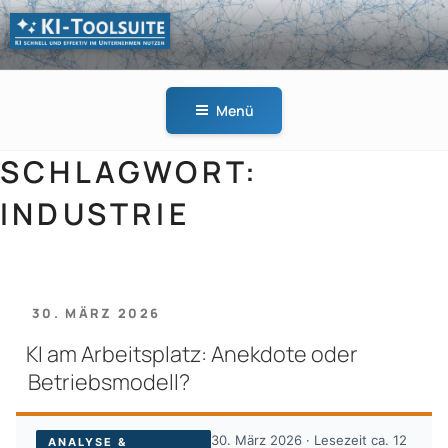
Zum
Inhalt
springen
KI-
KI schnell und effektiv
TOOLSUITE
im Unternehmen
Menü
nutzen
SCHLAGWORT:
INDUSTRIE
VERÖFFENTLICHT
30. MÄRZ 2026
AM
KI am Arbeitsplatz: Anekdote oder
Betriebsmodell?
30. März 2026 · Lesezeit ca. 12
ANALYSE &