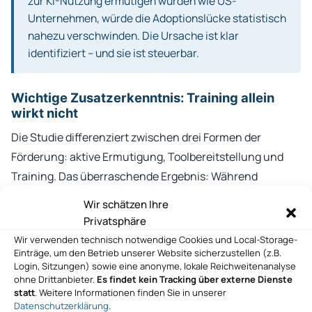
zur KI-Nutzung ermutigen würden wie US-
Unternehmen, würde die Adoptionslücke statistisch
nahezu verschwinden. Die Ursache ist klar
identifiziert – und sie ist steuerbar.
Wichtige Zusatzerkenntnis: Training allein
wirkt nicht
Die Studie differenziert zwischen drei Formen der
Förderung: aktive Ermutigung, Toolbereitstellung und
Training. Das überraschende Ergebnis: Während
Ermutigung und Toolbereitstellung stark prädiktiv für die
Wir schätzen Ihre
tatsächliche Nutzung sind, ist KI-Training allein
nicht
Privatsphäre
signifikant prädiktiv. Ohne aktive Ermutigung und
Wir verwenden technisch notwendige Cookies und Local-Storage-
Einträge, um den Betrieb unserer Website sicherzustellen (z.B.
konkrete Werkzeuge bleibt Training weitgehend
Login, Sitzungen) sowie eine anonyme, lokale Reichweitenanalyse
wirkungslos.
ohne Drittanbieter.
Es findet kein Tracking über externe Dienste
statt
. Weitere Informationen finden Sie in unserer
Datenschutzerklärung
.
Befund 6: Die Produktivitätslücke ist bereits