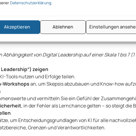
serer
Datenschutzerklärung
.
Akzeptieren
Ablehnen
Einstellungen anseh
 Abhängigkeit von Digital Leadership auf einer Skala 1 bis 7 (1 
al Leadership“) zeigen
KI-Tools nutzen und Erfolge teilen.
on-Workshops
an, um Skepsis abzubauen und Know-how aufz
n
enswerte und vermitteln Sie ein Gefühl der Zusammengehör
icherheit
, in der Fehler als Lernchance gelten – so steigt di
ellen
tze, um Entscheidungsgrundlagen von KI für alle nachvollzi
atzbereiche, Grenzen und Verantwortlichkeiten.