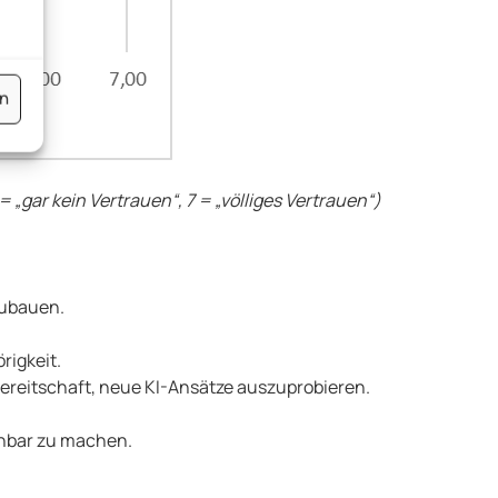
en
= „gar kein Vertrauen“, 7 = „völliges Vertrauen“)
ubauen.
igkeit.
e Bereitschaft, neue KI-Ansätze auszuprobieren.
ehbar zu machen.