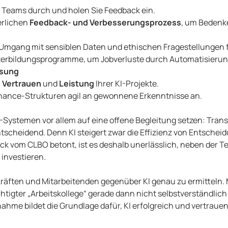
n Teams durch und holen Sie Feedback ein.
erlichen
Feedback- und Verbesserungsprozess
, um Bedenke
Umgang mit sensiblen Daten und ethischen Fragestellungen f
erbildungsprogramme, um Jobverluste durch Automatisierun
ssung
,
Vertrauen
und
Leistung
Ihrer KI-Projekte.
nance-Strukturen agil an gewonnene Erkenntnisse an.
-Systemen vor allem auf eine offene Begleitung setzen: Tran
scheidend. Denn KI steigert zwar die Effizienz von Entschei
ck vom CLBO betont, ist es deshalb unerlässlich, neben der 
investieren.
kräften und Mitarbeitenden gegenüber KI genau zu ermitteln. M
htigter „Arbeitskollege“ gerade dann nicht selbstverständlich 
nahme bildet die Grundlage dafür, KI erfolgreich und vertrau