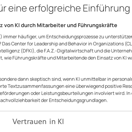
für eine erfolgreiche Einführung
von KI durch Mitarbeiter und Führungskräfte
I) immer häufiger, um Entscheidungsprozesse zu unterstütze
? Das Center for Leadership and Behavior in Organizations (C
elligenz (DFKI), die F.A.Z.-Digitalwirtschaft und die Untern
wie Führungskräfte und Mitarbeitende den Einsatz von KI 
esondere dann skeptisch sind, wenn KI unmittelbar in person
rte Textzusammenfassungen eine überwiegend positive Resona
Beförderungen oder Leistungsbeurteilungen involviert wird. I
achvollziehbarkeit der Entscheidungsgrundlagen.