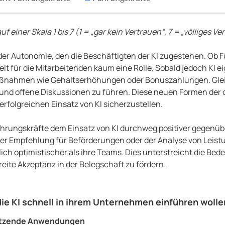
f einer Skala 1 bis 7 (1 = „gar kein Vertrauen“, 7 = „völliges Ve
d der Autonomie, den die Beschäftigten der KI zugestehen. Ob
pielt für die Mitarbeitenden kaum eine Rolle. Sobald jedoch KI 
 Maßnahmen wie Gehaltserhöhungen oder Bonuszahlungen. Gleich
und offene Diskussionen zu führen. Diese neuen Formen der 
folgreichen Einsatz von KI sicherzustellen.
rungskräfte dem Einsatz von KI durchweg positiver gegenüber
der Empfehlung für Beförderungen oder der Analyse von Leistu
h optimistischer als ihre Teams. Dies unterstreicht die Bed
ite Akzeptanz in der Belegschaft zu fördern.
e KI schnell in ihrem Unternehmen einführen wolle
tützende Anwendungen