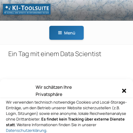
Zum
Inhalt
springen
KI-
KI schnell und effektiv
TOOLSUITE
im Unternehmen
Menü
nutzen
Ein Tag mit einem Data Scientist
Beitragsnavigation
Wir schätzen Ihre
Vorheriger
ZURÜCK
Privatsphäre
Beitrag
Datenvorbereitung für KI-Initiativen
Wir verwenden technisch notwendige Cookies und Local-Storage-
Einträge, um den Betrieb unserer Website sicherzustellen (z.B.
Nächster
WEITER
Login, Sitzungen) sowie eine anonyme, lokale Reichweitenanalyse
Beitrag
ohne Drittanbieter.
Es findet kein Tracking über externe Dienste
Generative KI und digitale Zwillinge
statt
. Weitere Informationen finden Sie in unserer
Datenschutzerklärung
.