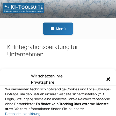
Zum
Inhalt
springen
KI-
KI schnell und effektiv
TOOLSUITE
im Unternehmen
Menü
nutzen
KI-Integrationsberatung für
Unternehmen
Wir schätzen Ihre
Beitragsnavigation
Privatsphäre
Vorheriger
ZURÜCK
Wir verwenden technisch notwendige Cookies und Local-Storage-
Beitrag
Was ist maschinelles Lernen?
Einträge, um den Betrieb unserer Website sicherzustellen (z.B.
Login, Sitzungen) sowie eine anonyme, lokale Reichweitenanalyse
Nächster
WEITER
ohne Drittanbieter.
Es findet kein Tracking über externe Dienste
statt
. Weitere Informationen finden Sie in unserer
Beitrag
Maschinelles Lernen im Marketing
Datenschutzerklärung
.