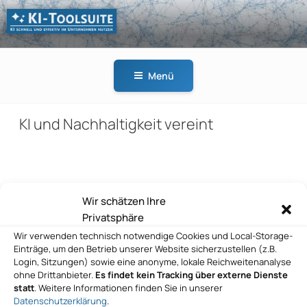
Zum
Inhalt
springen
KI-
KI schnell und effektiv
TOOLSUITE
im Unternehmen
Menü
nutzen
KI und Nachhaltigkeit vereint
Beitragsnavigation
Wir schätzen Ihre
Vorheriger
ZURÜCK
Privatsphäre
Beitrag
KI-Agenten vernetzen statt isolieren
Wir verwenden technisch notwendige Cookies und Local-Storage-
Einträge, um den Betrieb unserer Website sicherzustellen (z.B.
Nächster
WEITER
Login, Sitzungen) sowie eine anonyme, lokale Reichweitenanalyse
Beitrag
ohne Drittanbieter.
Es findet kein Tracking über externe Dienste
Ethische KI für nachhaltigen Erfolg
statt
. Weitere Informationen finden Sie in unserer
Datenschutzerklärung
.