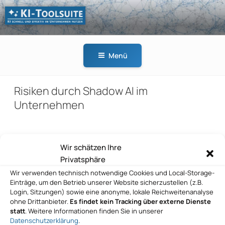
Zum
Inhalt
springen
KI-
KI schnell und effektiv
TOOLSUITE
im Unternehmen
Menü
nutzen
Risiken durch Shadow AI im
Unternehmen
Wir schätzen Ihre
Beitragsnavigation
Privatsphäre
Vorheriger
ZURÜCK
Wir verwenden technisch notwendige Cookies und Local-Storage-
Beitrag
Salesforce Data Cloud und KI-Implementierung
Einträge, um den Betrieb unserer Website sicherzustellen (z.B.
Login, Sitzungen) sowie eine anonyme, lokale Reichweitenanalyse
Nächster
WEITER
ohne Drittanbieter.
Es findet kein Tracking über externe Dienste
statt
. Weitere Informationen finden Sie in unserer
Beitrag
KI-Verbreitung, Risiken und Herausforderungen
Datenschutzerklärung
.