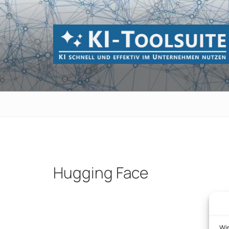
Zum
Inhalt
springen
KI-TOOLSUI
KI schnell und effektiv im Unternehmen 
Hugging Face
Beitragsnavigation
Wi