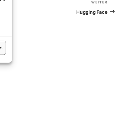
WEITER
Nächster
Beitrag
Hugging Face
en