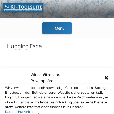
Zum
Inhalt
springen
KI-
KI schnell und effektiv
TOOLSUITE
im Unternehmen
Menü
nutzen
Hugging Face
Beitragsnavigation
Wir schätzen Ihre
Vorheriger
ZURÜCK
Privatsphäre
Beitrag
Hugging Face
Wir verwenden technisch notwendige Cookies und Local-Storage-
Einträge, um den Betrieb unserer Website sicherzustellen (z.B.
Nächster
WEITER
Login, Sitzungen) sowie eine anonyme, lokale Reichweitenanalyse
Beitrag
ohne Drittanbieter.
Es findet kein Tracking über externe Dienste
Hugging Face
statt
. Weitere Informationen finden Sie in unserer
Datenschutzerklärung
.