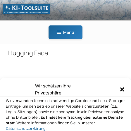
Zum
Inhalt
springen
KI-
KI schnell und effektiv
TOOLSUITE
im Unternehmen
Menü
nutzen
Hugging Face
Beitragsnavigation
Wir schätzen Ihre
Vorheriger
ZURÜCK
Privatsphäre
Beitrag
Hugging Face
Wir verwenden technisch notwendige Cookies und Local-Storage-
Einträge, um den Betrieb unserer Website sicherzustellen (z.B.
Nächster
WEITER
Login, Sitzungen) sowie eine anonyme, lokale Reichweitenanalyse
Beitrag
ohne Drittanbieter.
Es findet kein Tracking über externe Dienste
Hugging Face
statt
. Weitere Informationen finden Sie in unserer
Datenschutzerklärung
.