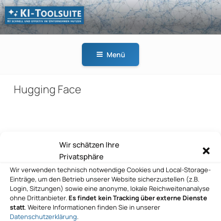
Zum
Inhalt
springen
KI-
KI schnell und effektiv
TOOLSUITE
im Unternehmen
Menü
nutzen
Hugging Face
Beitragsnavigation
Wir schätzen Ihre
Vorheriger
ZURÜCK
Privatsphäre
Beitrag
Hugging Face
Wir verwenden technisch notwendige Cookies und Local-Storage-
Einträge, um den Betrieb unserer Website sicherzustellen (z.B.
Nächster
WEITER
Login, Sitzungen) sowie eine anonyme, lokale Reichweitenanalyse
Beitrag
ohne Drittanbieter.
Es findet kein Tracking über externe Dienste
Hugging Face
statt
. Weitere Informationen finden Sie in unserer
Datenschutzerklärung
.